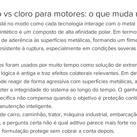
co vs cloro para motores: o que muda 
está no modo como cada tecnologia interage com o metal
 sintético é um composto de alta afinidade polar. Em termo
de aderência às superfícies metálicas, formando um filme 
resistente à ruptura, especialmente em condições severas
os foram usados por muito tempo como solução de extre
ógica é antiga e traz efeitos colaterais relevantes. Em d
de reagir de forma agressiva com superfícies metálicas, a
ter a integridade do sistema ao longo do tempo. O ganh
cífica não compensa quando o objetivo é proteção contí
anutenção inteligente.
 carro, caminhão, trator, máquina industrial, embarcaçã
a pergunta certa não é qual aditivo parece mais forte no 
l formulação protege sem cobrar a conta depois.