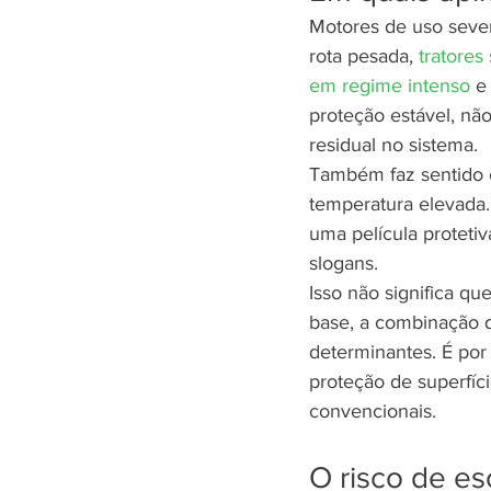
Motores de uso sever
rota pesada, 
tratores
em regime intenso
 e
proteção estável, nã
residual no sistema.
Também faz sentido e
temperatura elevada. 
uma película proteti
slogans.
Isso não significa q
base, a combinação 
determinantes. É por
proteção de superfíc
convencionais.
O risco de es