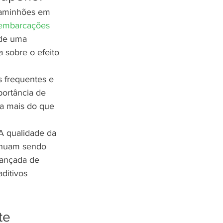
Caminhões em 
embarcações 
 de uma 
 sobre o efeito 
 frequentes e 
portância de 
sa mais do que 
A qualidade da 
inuam sendo 
vançada de 
ditivos 
te