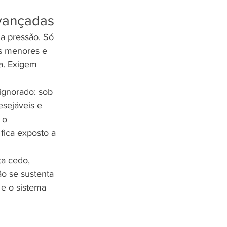
avançadas
a pressão. Só 
s menores e 
a. Exigem 
ignorado: sob 
sejáveis e 
 o 
fica exposto a 
a cedo, 
o se sustenta 
 e o sistema 