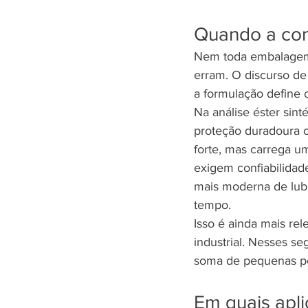
Quando a com
Nem toda embalagem 
erram. O discurso de
a formulação define o
Na análise éster sint
proteção duradoura o
forte, mas carrega um
exigem confiabilidade
mais moderna de lubr
tempo.
Isso é ainda mais rel
industrial. Nesses s
soma de pequenas per
Em quais apli