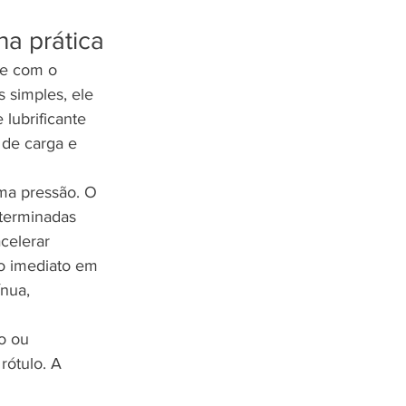
na prática
 e com o 
s simples, ele 
lubrificante 
 de carga e 
ma pressão. O 
eterminadas 
celerar 
o imediato em 
nua, 
o ou 
rótulo. A 