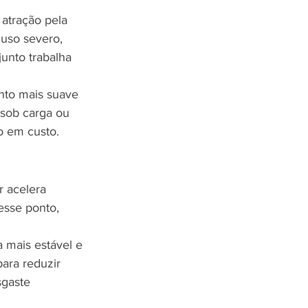
atração pela 
uso severo, 
junto trabalha 
ento mais suave 
 sob carga ou 
o em custo.
r acelera 
esse ponto, 
 mais estável e 
ara reduzir 
gaste 