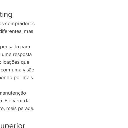
ting
tos compradores 
iferentes, mas 
i pensada para 
r uma resposta 
plicações que 
do com uma visão 
penho por mais 
e manutenção 
a. Ele vem da 
e, mais parada.
superior