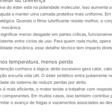
metal faz diferença
a do éster está na polaridade molecular. Isso aumenta a 
e ajuda a manter uma camada protetiva mais uniforme. Em 
atégica. Quando o filme lubrificante resiste melhor, o con
 mecânica.
 significar menor desgaste em partes críticas, funcionam
istente entre ciclos de uso. Para quem roda muito, opera
lidade mecânica, esse detalhe técnico tem impacto diret
enos temperatura, menos perda
nção conhece a lógica: atrito excessivo gera calor, calo
o encurta vida útil. O éster sintético entra justamente n
ade do sistema de reduzir perdas por atrito.
 é mais eficiente, o motor tende a trabalhar com resposta
 componentes. Em muitos casos, isso também contribui p
mitar o avanço de folgas e vazamentos associados ao des