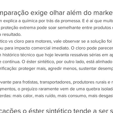
paração exige olhar além do marke
explica a química por trás da promessa. E é aí que mui
 proteção extrema pode soar semelhante entre produtos d
 resultado.
ético vs cloro para motores, vale observar se a solução fo
u para impacto comercial imediato. O cloro pode parece
 histórico técnico que hoje levanta ressalvas sérias em a
 contínua. O éster sintético, por outro lado, está alinha
ificação: proteger mais, agredir menos, sustentar desem
evante para frotistas, transportadores, produtores rurais 
egmentos, o prejuízo raramente vem de uma quebra isolad
das: mais calor, mais ruído, mais consumo, mais desgast
cações o éster sintético tende a ser 