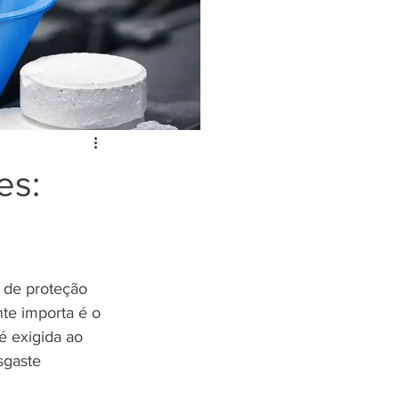
es:
 de proteção 
te importa é o 
é exigida ao 
sgaste 