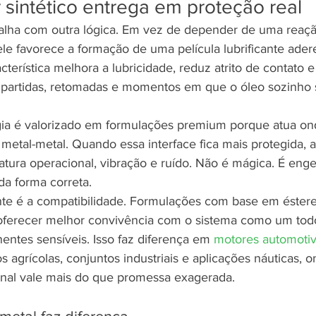
 sintético entrega em proteção real
abalha com outra lógica. Em vez de depender de uma reaçã
ele favorece a formação de uma película lubrificante ader
acterística melhora a lubricidade, reduz atrito de contato 
artidas, retomadas e momentos em que o óleo sozinho s
gia é valorizado em formulações premium porque atua on
metal-metal. Quando essa interface fica mais protegida, a
ratura operacional, vibração e ruído. Não é mágica. É eng
 da forma correta.
te é a compatibilidade. Formulações com base em ésteres
oferecer melhor convivência com o sistema como um todo
entes sensíveis. Isso faz diferença em 
motores automoti
agrícolas, conjuntos industriais e aplicações náuticas, o
onal vale mais do que promessa exagerada.