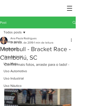
Post
Todos posts
Ana Paula Rodrigues
Todos posts
31 de out. de 2019
1 min de leitura
Motorbull - Bracket Race -
EVENTOS
Camboriú, SC
Uso Agrícola
Uso Moto
Confira mais fotos, arraste para o lado! - 
Uso Automotivo
Uso Industrial
Uso Náutico