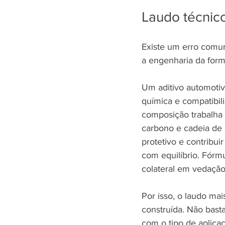
Laudo técnico
Existe um erro comum
a engenharia da form
Um aditivo automotiv
química e compatibil
composição trabalha 
carbono e cadeia de és
protetivo e contribui
com equilíbrio. Fórmu
colateral em vedação
Por isso, o laudo ma
construída. Não bast
com o tipo de aplica