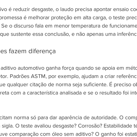
tivo é reduzir desgaste, o laudo precisa apontar ensaio c
promessa é melhorar proteção em alta carga, o teste prec
 Se o discurso fala em menor temperatura de funcionamen
que sustente essa conclusão, e não apenas uma inferênci
es fazem diferença
 aditivo automotivo ganha força quando se apoia em mét
tor. Padrões ASTM, por exemplo, ajudam a criar referênc
ue qualquer citação de norma seja suficiente. É preciso o
eta com a característica analisada e se o resultado foi in
itam norma só para dar aparência de autoridade. O comp
 sigla. O teste avaliou desgaste? Corrosão? Estabilidade t
ve comparação com óleo sem aditivo? O ganho foi estati