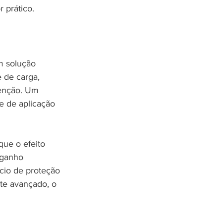
 prático.
m solução 
 de carga, 
tenção. Um 
e de aplicação 
ue o efeito 
 ganho 
cio de proteção 
te avançado, o 