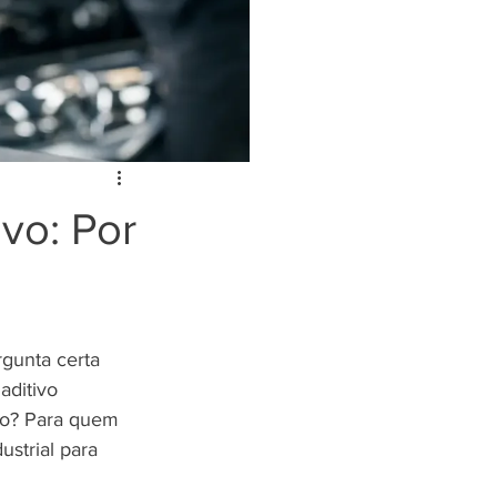
vo: Por
rgunta certa 
aditivo 
io? Para quem 
strial para 