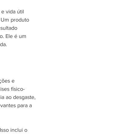
 vida útil 
. Um produto 
sultado 
o. Ele é um 
da.
ções e 
ses físico-
ia ao desgaste, 
vantes para a 
sso inclui o 