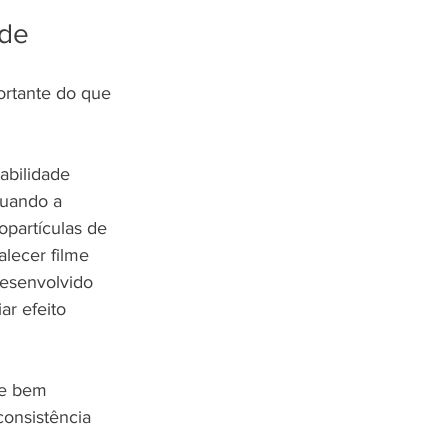
ade
ortante do que 
abilidade 
Quando a 
partículas de 
alecer filme 
desenvolvido 
ar efeito 
te bem 
consistência 