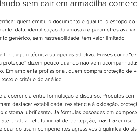
laudo sem cair em armadilha comerc
erificar quem emitiu o documento e qual foi o escopo do 
mento, data, identificação da amostra e parâmetros avalia
to genérico, sem rastreabilidade, tem valor limitado.
á linguagem técnica ou apenas adjetivo. Frases como “ex
ta proteção” dizem pouco quando não vêm acompanhadas
. Em ambiente profissional, quem compra proteção de v
este e critério de análise.
à coerência entre formulação e discurso. Produtos com 
am destacar estabilidade, resistência à oxidação, proteç
o sistema lubrificante. Já fórmulas baseadas em compost
té produzir efeito inicial de percepção, mas trazer risco
e quando usam componentes agressivos à química do sis