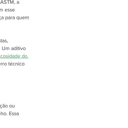
 ASTM, a 
em esse 
ça para quem 
tas, 
 Um aditivo 
scosidade do 
rro técnico 
ção ou 
ho. Essa 