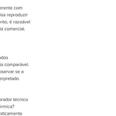
oerente com 
isa reproduzir 
to, é razoável 
a comercial.
odos 
ia comparável. 
bservar se a 
terpretado 
rador técnico 
érmica? 
sticamente 