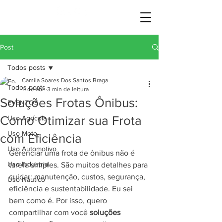
Post
Todos posts
Camila Soares Dos Santos Braga
Todos posts
11 de abr.
3 min de leitura
Soluções Frotas Ônibus:
EVENTOS
Como Otimizar sua Frota
Uso Agrícola
Uso Moto
com Eficiência
Uso Automotivo
Gerenciar uma frota de ônibus não é 
Uso Industrial
tarefa simples. São muitos detalhes para 
cuidar: manutenção, custos, segurança, 
Uso Náutico
eficiência e sustentabilidade. Eu sei 
bem como é. Por isso, quero 
compartilhar com você 
soluções 