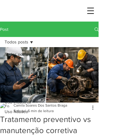
Post
Todos posts
Todos posts
EVENTOS
Uso Agrícola
Uso Moto
Uso Automotivo
Uso Industrial
Camila Soares Dos Santos Braga
5 de jul.
6 min de leitura
Uso Náutico
Tratamento preventivo vs
manutenção corretiva