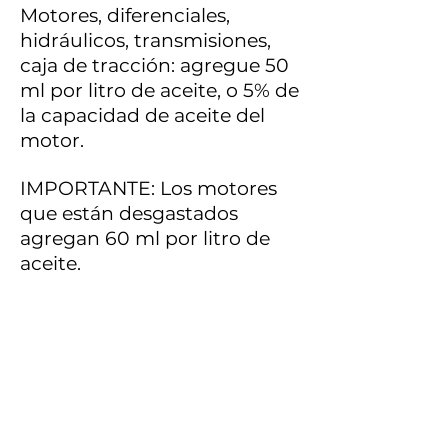
Motores, diferenciales,
hidráulicos, transmisiones,
caja de tracción: agregue 50
ml por litro de aceite, o 5% de
la capacidad de aceite del
motor.
IMPORTANTE: Los motores
que están desgastados
agregan 60 ml por litro de
aceite.
MOTORBULL® se puede aplicar a todos los
motores automotrices (Gas y diesel), motores
estacionarios de 2 y 4 tiempos, incluidos
todos los turbocompresores de nueva
generación.
También se puede aplicar en transmisiones
manuales, diferenciales automotrices e
industriales, todos los tipos de compresores,