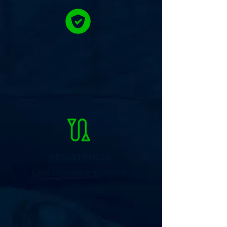
PROTEÇÃO
Aumenta a vida útil do motor.
RESISTÊNCIA
Evita o desgaste excessivo.