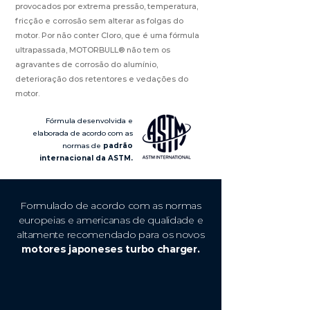
provocados por extrema pressão, temperatura,
fricção e corrosão sem alterar as folgas do
motor. Por não conter Cloro, que é uma fórmula
ultrapassada, MOTORBULL® não tem os
agravantes de corrosão do alumínio,
deterioração
dos retentores e vedações do
motor.
Fórmula desenvolvida e
elaborada de acordo com as
normas de
padrão
internacional da ASTM.
Formulado de acordo com as normas
europeias e americanas de qualidade e
altamente recomendado para os novos
motores japoneses turbo charger.