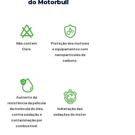
do Motorbull
Não contem
Proteção dos motores
Cloro.
e equipamentos com
nanopartículas de
carbono.
Aumento da
resistência da película
da molécula do óleo,
hidratação das
contra oxidação e
vedações do motor.
contaminação por
combustível.