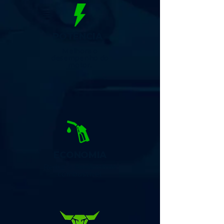
POTÊNCIA
Melhora o
desempenho do
motor.
ECONOMIA
Reduz o consumo de
combustível.