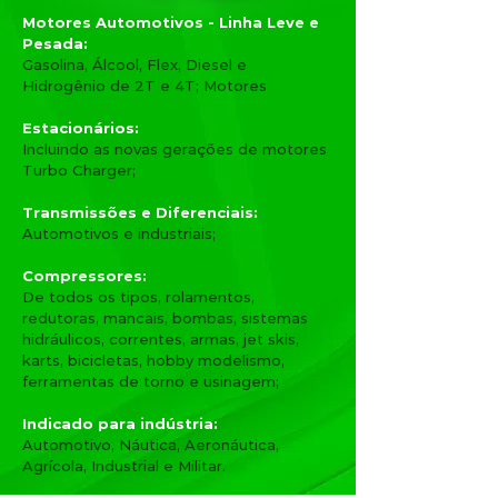
Motores Automotivos - Linha Leve e
Pesada:
Gasolina, Álcool, Flex, Diesel e
Hidrogênio de 2T e 4T; Motores
Estacionários:
Incluindo as novas gerações de motores
Turbo Charger;
Transmissões e Diferenciais:
Automotivos e industriais;
Compressores:
De todos os tipos, rolamentos,
redutoras, mancais, bombas, sistemas
hidráulicos, correntes, armas, jet skis,
karts, bicicletas, hobby modelismo,
ferramentas de torno e usinagem;
Indicado para indústria:
Automotivo, Náutica, Aeronáutica,
Agrícola, Industrial e Militar.