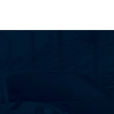
RESISTÊNCIA
POTÊNCIA
Evita o desgaste
Melhora o desempenho
excessivo.
do motor.