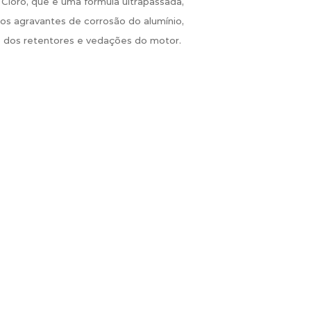
 Cloro, que é uma fórmula ultrapassada,
 agravantes de corrosão do alumínio,
o
dos retentores e vedações do motor.
o
Diminui o consumo e a
100% importado.
queima de óleo lubrificante.