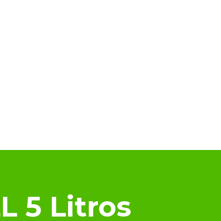
FAQ
BLOG
Indicação de amigos
VENDEDOR
LAUDOS
More
5 Litros