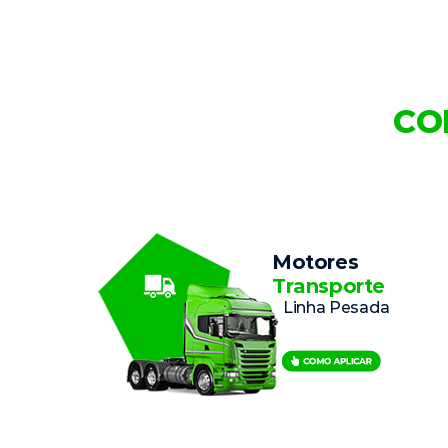
nanopartículas de carbono.
CO
Motores
Transporte
Linha Pesada