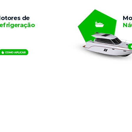
otores de
Mo
efrigeração
Ná