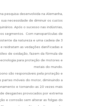
 pesquisa desenvolvida na Alemanha,
 e sua necessidade de diminuir os custos
nários. Após o sucesso nas indústrias,
tros segmentos. Com nanopartículas de
sistente da natureza e uma cadeia de 3
e reidratam as vedações danificadas e
óleo de oxidação, fazem da fórmula de
cnologia para proteção de motores e
metais do mundo.
rbono são responsáveis pela proteção e
s partes móveis do motor, diminuindo a
onamento e tornando-as 20 vezes mais
s de desgastes provocados por extrema
ção e corrosão sem alterar as folgas do