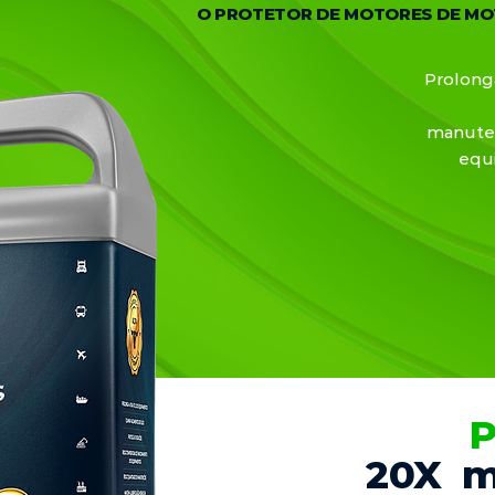
O PROTETOR DE MOTORES DE MO
Prolonga
manuten
equ
P
20X ma