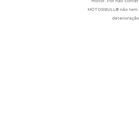
motor. Por não conter
MOTORBULL® não tem os
deterioraçã
Diferenciais únicos
do Motorbull
Aumento da resistência da
hidratação das vedações d
película da molécula do óleo,
motor.