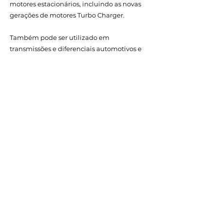
motores estacionários, incluindo as novas
gerações de motores Turbo Charger.
Também pode ser utilizado em
transmissões e diferenciais automotivos e
industriais; compressores de todos os tipos,
incluindo os de refrigeração, rolamentos,
redutores, mancais, bombas e sistemas
hidráulicos, correntes, armas, jet-skis, karts,
bicicletas, hobby modelismo, também
sendo excelente fluído de corte para
ferramentas de torno e usinagem.
ATENDIMENTO
+55 47 99706-0023
(Somente Whatsapp)
contato@motorbull.com.br
SEJA UM DISTRIBUIDOR