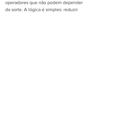
operadores que não podem depender 
da sorte. A lógica é simples: reduzir 
atrito custa menos do que lidar com 
desgaste avançado.
O que esperar de 
resultado - e o que 
depende do estado do 
motor
Existe benefício real, mas existe limite 
técnico. Se o ruído vem de componente 
quebrado, bronzina danificada, folga 
extrema ou defeito mecânico severo, a 
correção será reparadora. Nenhum 
produto sério deve prometer o 
contrário. Agora, quando o motor sofre 
com desgaste gradual, aumento de 