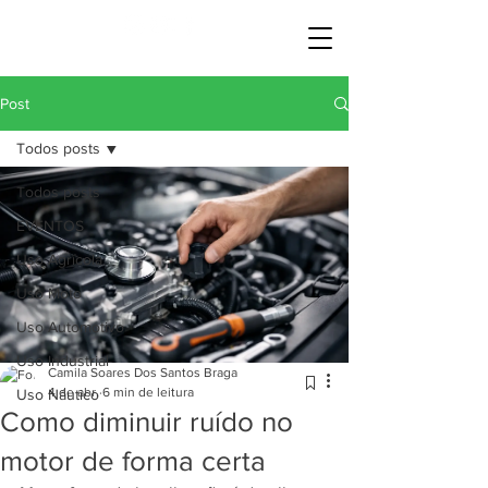
Post
Todos posts
Todos posts
EVENTOS
Uso Agrícola
Uso Moto
Uso Automotivo
Uso Industrial
Camila Soares Dos Santos Braga
4 de abr.
6 min de leitura
Uso Náutico
Como diminuir ruído no
motor de forma certa