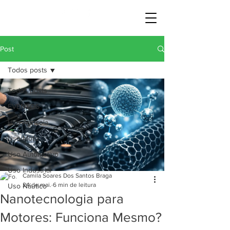
Post
Todos posts
Todos posts
EVENTOS
Uso Agrícola
Uso Moto
Uso Automotivo
Uso Industrial
Camila Soares Dos Santos Braga
24 de mai.
6 min de leitura
Uso Náutico
Nanotecnologia para
Motores: Funciona Mesmo?