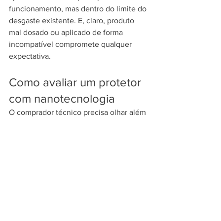
funcionamento, mas dentro do limite do 
desgaste existente. E, claro, produto 
mal dosado ou aplicado de forma 
incompatível compromete qualquer 
expectativa.
Como avaliar um protetor 
com nanotecnologia
O comprador técnico precisa olhar além 
da embalagem. Verifique se o produto 
foi pensado para trabalhar com metais 
sob alta carga, se a base tecnológica é 
compatível com 
lubrificação moderna
 e 
se há coerência entre promessa e 
aplicação.
Formulações com tecnologia alemã, 
nanopartículas de carbono e cadeia de 
ésteres, por exemplo, se destacam por 