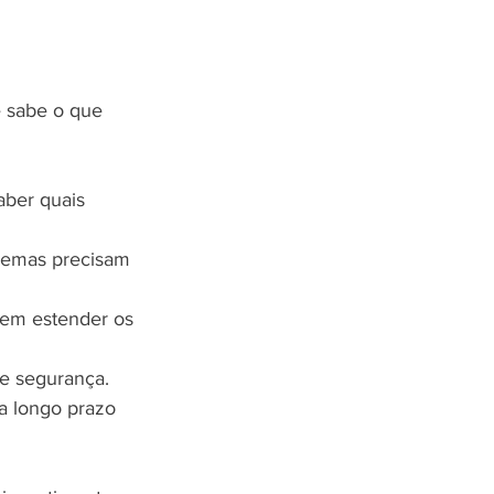
 sabe o que 
aber quais 
remas precisam 
dem estender os 
 e segurança.
a longo prazo 