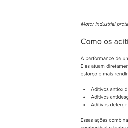
Motor industrial prot
Como os aditi
A performance de um
Eles atuam diretamen
esforço e mais rendi
Aditivos antioxi
Aditivos antides
Aditivos deterg
Essas ações combina
combustível e tenha 