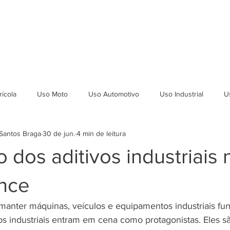
ICAÇÕES
DEPOIMENTOS
SEJA REVENDEDOR
LAUDOS
ícola
Uso Moto
Uso Automotivo
Uso Industrial
U
Santos Braga
30 de jun.
4 min de leitura
 dos aditivos industriais 
nce
anter máquinas, veículos e equipamentos industriais fu
os industriais entram em cena como protagonistas. Eles sã