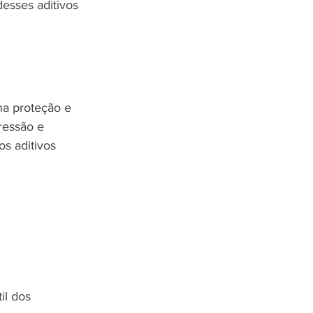
desses aditivos 
na proteção e 
essão e 
s aditivos 
l dos 