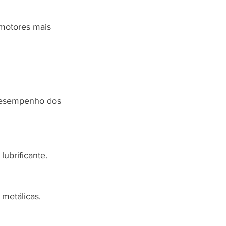
 motores mais 
 desempenho dos 
ubrificante.
 metálicas.