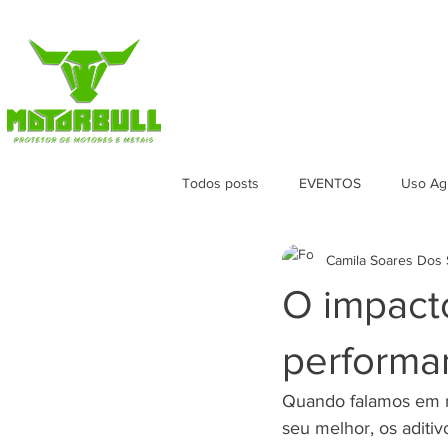
HOME
LOJA
VERSÕES
APL
Todos posts
EVENTOS
Uso Agr
Camila Soares Dos 
O impacto
performa
Quando falamos em m
seu melhor, os aditiv