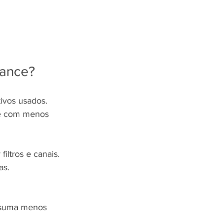
mance?
ivos usados. 
ne com menos 
iltros e canais.
as.
nsuma menos 