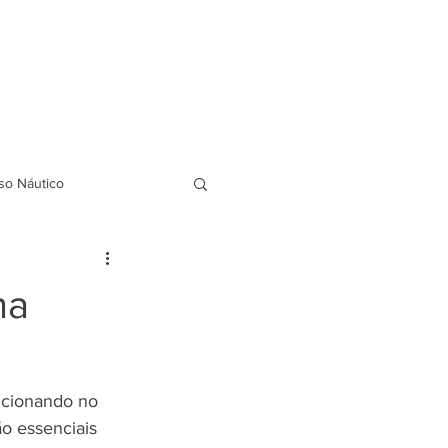
FAQ
BLOG
Indicação de amigos
so Náutico
na
ncionando no 
o essenciais 