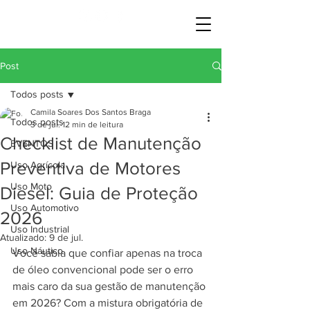
Post
Todos posts
Camila Soares Dos Santos Braga
Todos posts
3 de jul.
12 min de leitura
Checklist de Manutenção
EVENTOS
Preventiva de Motores
Uso Agrícola
Uso Moto
Diesel: Guia de Proteção
Uso Automotivo
2026
Uso Industrial
Atualizado:
9 de jul.
Uso Náutico
Você sabia que confiar apenas na troca 
de óleo convencional pode ser o erro 
mais caro da sua gestão de manutenção 
em 2026? Com a mistura obrigatória de 