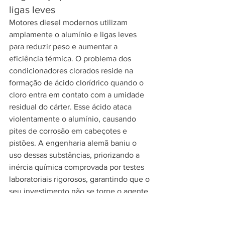
ligas leves
Motores diesel modernos utilizam 
amplamente o alumínio e ligas leves 
para reduzir peso e aumentar a 
eficiência térmica. O problema dos 
condicionadores clorados reside na 
formação de ácido clorídrico quando o 
cloro entra em contato com a umidade 
residual do cárter. Esse ácido ataca 
violentamente o alumínio, causando 
pites de corrosão em cabeçotes e 
pistões. A engenharia alemã baniu o 
uso dessas substâncias, priorizando a 
inércia química comprovada por testes 
laboratoriais rigorosos, garantindo que o 
seu investimento não se torne o agente 
causador de uma retífica prematura.
Resultados tangíveis na frota e 