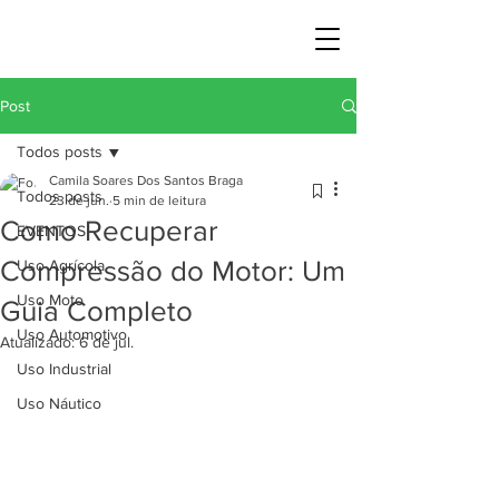
Post
Todos posts
Camila Soares Dos Santos Braga
Todos posts
23 de jun.
5 min de leitura
Como Recuperar
EVENTOS
Compressão do Motor: Um
Uso Agrícola
Uso Moto
Guia Completo
Uso Automotivo
Atualizado:
6 de jul.
Uso Industrial
Uso Náutico