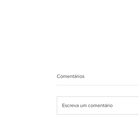
Comentários
Escreva um comentário
Como Recuperar Compressão
do Motor: Um Guia Completo
IMPORTADOR