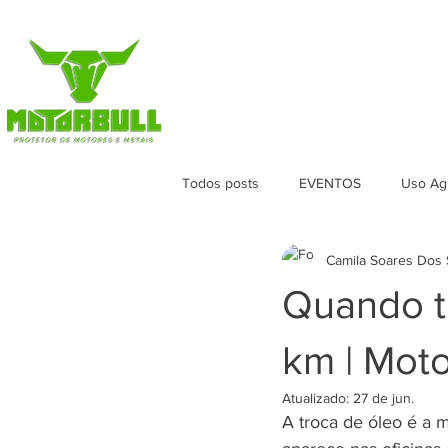
HOME
LOJA
VERSÕES
APL
Todos posts
EVENTOS
Uso Agr
Camila Soares Dos 
Quando tr
km | Moto
Atualizado:
27 de jun.
A troca de óleo é a 