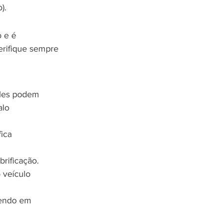
).
 e é 
erifique sempre 
eles podem 
alo 
ica 
brificação.
 veículo 
cendo em 