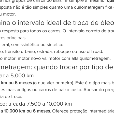
 e nos grupos de carros do Brasil é sempre a mesma: 
"qua
sposta não é tão simples quanto uma quilometragem fixa
u motor.
na o intervalo ideal de troca de óle
resposta para todos os carros. O intervalo correto de tro
es principais:
eral, semissintético ou sintético.
: trânsito urbano, estrada, reboque ou uso off-road.
do motor: motor novo vs. motor com alta quilometragem.
metragem: quando trocar por tipo de
cada 5.000 km
 km ou 6 meses
 (o que vier primeiro). Este é o tipo mais 
s mais antigos ou carros de baixo custo. Apesar do preço
ia de troca.
ico: a cada 7.500 a 10.000 km
 a 10.000 km ou 6 meses
. Oferece proteção intermediária