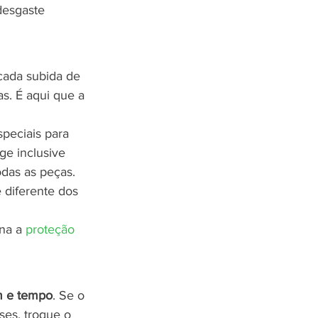
desgaste 
 cada subida de 
s. É aqui que a 
speciais para 
ge inclusive 
odas as peças. 
é diferente dos 
na a 
proteção 
m e tempo
. Se o 
es, troque o 