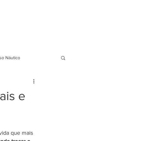
FAQ
BLOG
Indicação de amigos
so Náutico
ais e
vida que mais 