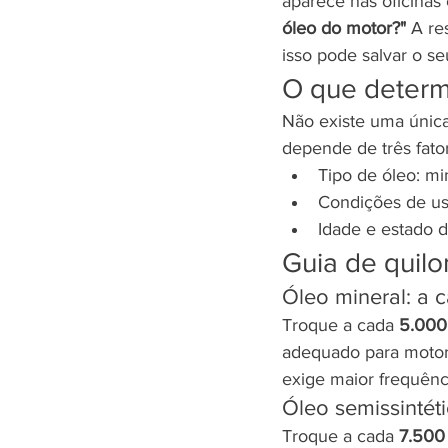
aparece nas oficinas
óleo do motor?"
 A re
isso pode salvar o se
O que determi
Não existe uma única 
depende de três fator
Tipo de óleo: min
Condições de uso
Idade e estado 
Guia de quilo
Óleo mineral: a 
Troque a cada 
5.000
adequado para motore
exige maior frequênc
Óleo semissintét
Troque a cada 
7.500