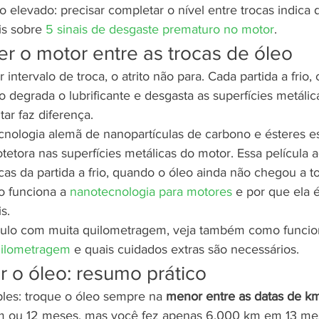
elevado: precisar completar o nível entre trocas indica 
is sobre 
5 sinais de desgaste prematuro no motor
.
r o motor entre as trocas de óleo
tervalo de troca, o atrito não para. Cada partida a frio,
 degrada o lubrificante e desgasta as superfícies metálica
r faz diferença.
tecnologia alemã de nanopartículas de carbono e ésteres e
etora nas superfícies metálicas do motor. Essa película a
icas da partida a frio, quando o óleo ainda não chegou a t
 funciona a 
nanotecnologia para motores
 e por que ela 
s.
ulo com muita quilometragem, veja também como funcio
uilometragem
 e quais cuidados extras são necessários.
 o óleo: resumo prático
ples: troque o óleo sempre na 
menor entre as datas de k
m ou 12 meses, mas você fez apenas 6.000 km em 13 mes