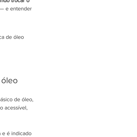
ndo trocar o 
 — e entender 
o
ca de óleo 
 óleo
básico de óleo, 
 acessível, 
 e é indicado 