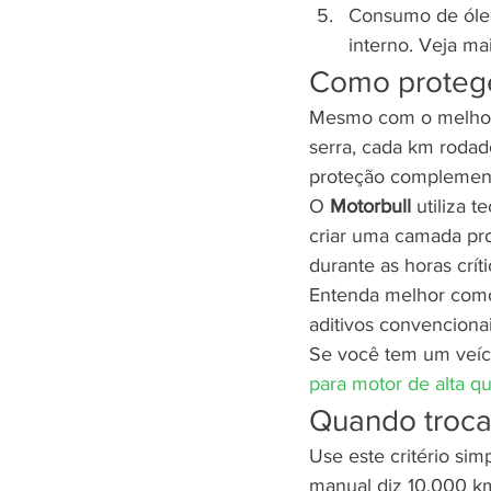
Consumo de óleo 
interno. Veja ma
Como protege
Mesmo com o melhor in
serra, cada km rodado
proteção complementa
O 
Motorbull
 utiliza 
criar uma camada prot
durante as horas crít
Entenda melhor como
aditivos convencionai
Se você tem um veíc
para motor de alta q
Quando trocar
Use este critério sim
manual diz 10.000 k