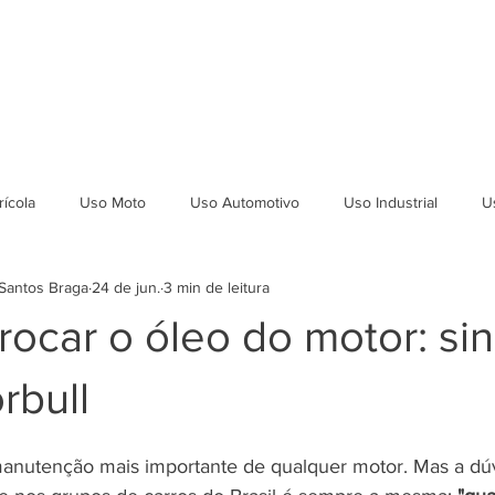
ICAÇÕES
DEPOIMENTOS
SEJA REVENDEDOR
LAUDOS
ícola
Uso Moto
Uso Automotivo
Uso Industrial
U
Santos Braga
24 de jun.
3 min de leitura
ocar o óleo do motor: sin
rbull
manutenção mais importante de qualquer motor. Mas a dú