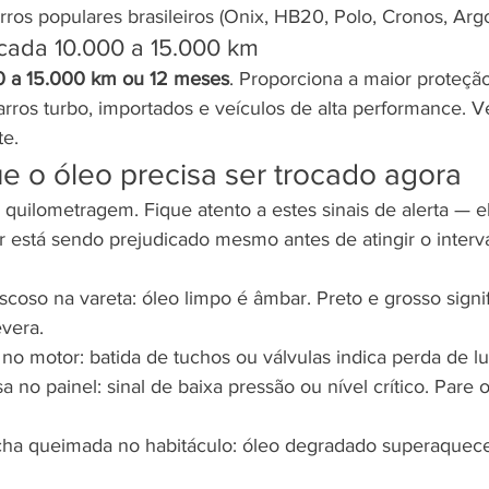
rros populares brasileiros (Onix, HB20, Polo, Cronos, Argo
a cada 10.000 a 15.000 km
0 a 15.000 km ou 12 meses
. Proporciona a maior proteção
ros turbo, importados e veículos de alta performance. V
te.
ue o óleo precisa ser trocado agora
quilometragem. Fique atento a estes sinais de alerta — 
r está sendo prejudicado mesmo antes de atingir o interv
scoso na vareta: óleo limpo é âmbar. Preto e grosso signif
vera.
no motor: batida de tuchos ou válvulas indica perda de lu
 no painel: sinal de baixa pressão ou nível crítico. Pare o
cha queimada no habitáculo: óleo degradado superaque