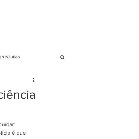
FAQ
BLOG
Indicação de amigos
so Náutico
ciência
uidar: 
ícia é que 