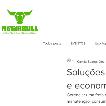
HOME
LOJA
VERSÕES
APL
Todos posts
EVENTOS
Uso Agr
Camila Soares Dos 
Soluções 
e econom
Gerenciar uma frota d
manutenção, consumo 