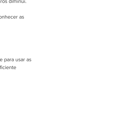
os diminui.
conhecer as 
e para usar as 
iciente 