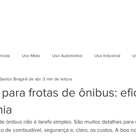
ICAÇÕES
DEPOIMENTOS
SEJA REVENDEDOR
LAUDOS
ícola
Uso Moto
Uso Automotivo
Uso Industrial
U
Santos Braga
6 de abr.
3 min de leitura
para frotas de ônibus: efi
ia
e ônibus não é tarefa simples. São muitos detalhes para c
de combustível, segurança e, claro, os custos. A boa not