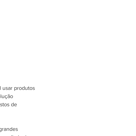
 usar produtos 
lução 
stos de 
 grandes 