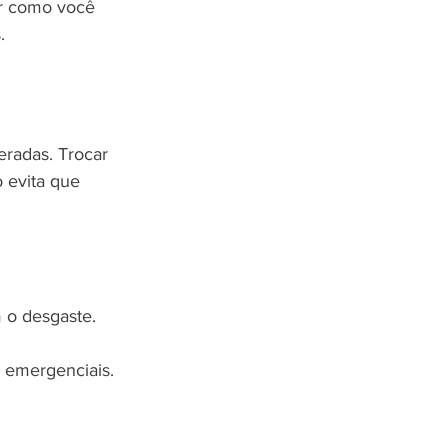
ar como você 
.
eradas. Trocar 
 evita que 
m o desgaste.
 emergenciais.