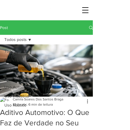
Post
Todos posts
Todos posts
EVENTOS
Uso Agrícola
Uso Moto
Uso Automotivo
Uso Industrial
Camila Soares Dos Santos Braga
21 de abr.
6 min de leitura
Uso Náutico
Aditivo Automotivo: O Que
Faz de Verdade no Seu