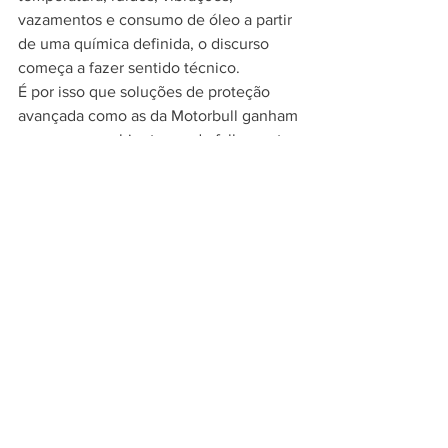
vazamentos e consumo de óleo a partir 
de uma química definida, o discurso 
começa a fazer sentido técnico.
É por isso que soluções de proteção 
avançada como as da Motorbull ganham 
espaço em ambientes onde falha custa 
caro. A combinação entre tecnologia 
alemã, nanopartículas de carbono e 
cadeia de 3 ésteres conversa 
diretamente com quem precisa de 
desempenho real, não de efeito 
publicitário.
Aditivo automotivo serve 
só para carro?
Não. Essa é uma visão limitada. A lógica 
da proteção por redução de atrito e 
preservação metálica interessa a 